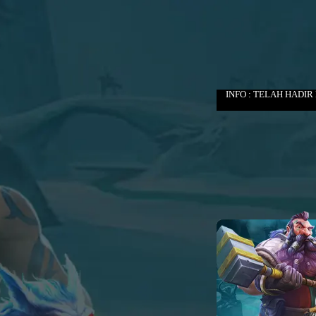
INFO : TELAH HADIR