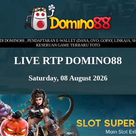
 DI DOMINO88 , PENDAFTARAN E-WALLET (DANA, OVO, GOPAY, LINKAJA, SH
KESERUAN GAME TERBARU TOTO
LIVE RTP DOMINO88
Saturday, 08 August 2026