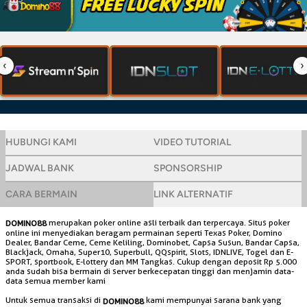
HUBUNGI KAMI
VIDEO TUTORIAL
JADWAL BANK
SPONSORSHIP
CARA BERMAIN
LINK ALTERNATIF
merupakan poker online asli terbaik dan terpercaya. Situs poker
DOMINO88
online ini menyediakan beragam permainan seperti Texas Poker, Domino
Dealer, Bandar Ceme, Ceme Keliling, Dominobet, Capsa Susun, Bandar Capsa,
Blackjack, Omaha, Super10, Superbull, QQspirit, Slots, IDNLIVE, Togel dan E-
SPORT, sportbook, E-lottery dan MM Tangkas. Cukup dengan deposit Rp 5.000
anda sudah bisa bermain di server berkecepatan tinggi dan menjamin data-
data semua member kami
Untuk semua transaksi di
kami mempunyai sarana bank yang
DOMINO88