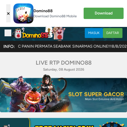
Domino88
×
Download
Download Domino88 Mobile
MASUK
DAFTAR
K MEGA OCBC PANIN PERMATA SEABANK SINARMAS ONLINE!!!
INFO:
8/8/2026
LIVE RTP DOMINO88
Saturday, 08 August 2026